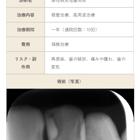
診断名
急性根尖性歯周炎
治療内容
根管治療、高周波治療
治療期間
一年（通院回数：10回）
費用
保険治療
リスク・副
再感染、歯の破折、痛みや腫れ、歯の
作用
変色
術前（写真）