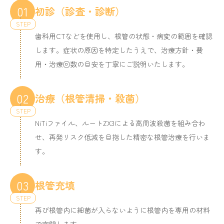
01
初診（診査・診断）
歯科用CTなどを使用し、根管の状態・病変の範囲を確認
します。症状の原因を特定したうえで、治療方針・費
用・治療回数の目安を丁寧にご説明いたします。
02
治療（根管清掃・殺菌）
NiTiファイル、ルートZX3による高周波殺菌を組み合わ
せ、再発リスク低減を目指した精密な根管治療を行いま
す。
03
根管充填
再び根管内に細菌が入らないように根管内を専用の材料