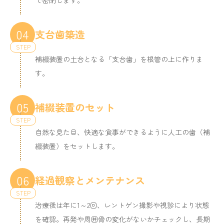
で密閉します。
04
支台歯築造
補綴装置の土台となる「支台歯」を根管の上に作りま
す。
05
補綴装置のセット
自然な見た目、快適な食事ができるように人工の歯（補
綴装置）をセットします。
06
経過観察とメンテナンス
治療後は年に1～2回、レントゲン撮影や視診により状態
を確認。再発や周囲骨の変化がないかチェックし、長期