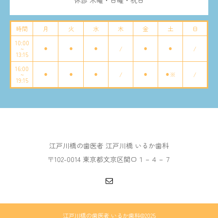
時間
月
火
水
木
金
土
日
10:00
~
⚫︎
⚫︎
⚫︎
/
⚫︎
⚫︎
/
13:15
16:00
~
⚫︎
⚫︎
⚫︎
/
⚫︎
⚫︎※
/
19:15
江戸川橋の歯医者 江戸川橋 いるか歯科
〒102-0014 東京都文京区関口１－４－７
江戸川橋の歯医者 いるか歯科@2025