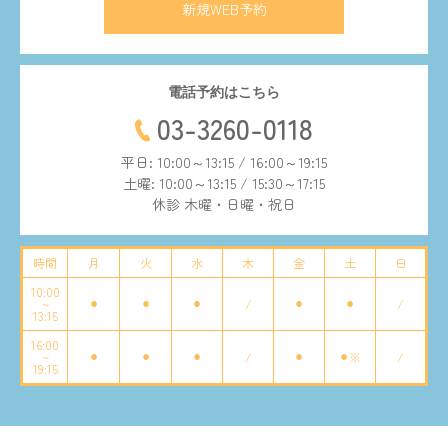
新規WEB予約
電話予約はこちら
03-3260-0118
平日: 10:00～13:15 / 16:00～19:15
土曜: 10:00～13:15 / 15:30～17:15
休診 木曜・日曜・祝日
時間
月
火
水
木
金
土
日
10:00
~
⚫︎
⚫︎
⚫︎
/
⚫︎
⚫︎
/
13:15
16:00
~
⚫︎
⚫︎
⚫︎
/
⚫︎
⚫︎※
/
19:15